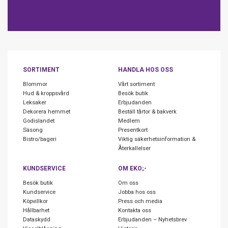
SORTIMENT
HANDLA HOS OSS
Blommor
Vårt sortiment
Hud & kroppsvård
Besök butik
Leksaker
Erbjudanden
Dekorera hemmet
Beställ tårtor & bakverk
Godislandet
Medlem
Säsong
Presentkort
Bistro/bageri
Viktig säkerhetsinformation &
Återkallelser
KUNDSERVICE
OM EKO;-
Besök butik
Om oss
Kundservice
Jobba hos oss
Köpvillkor
Press och media
Hållbarhet
Kontakta oss
Dataskydd
Erbjudanden – Nyhetsbrev