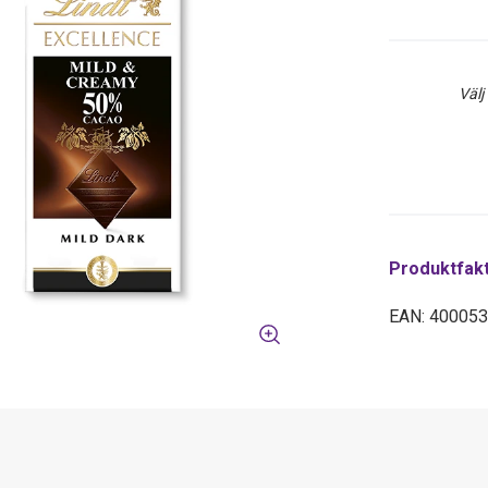
Välj
Produktfak
EAN: 40005