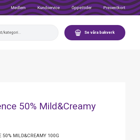
Medlem
Kundservice
Öppettider
Presentkort
Se våra bakverk
lence 50% Mild&Creamy
 50% MILD&CREAMY 100G