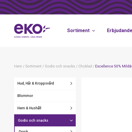
Sortiment
Erbjudand
Hem
/
Sortiment
/
Godis och snacks
/
Choklad
/
Excellence 50% Mild
Hud, Hår & Kroppsvård
Blommor
Hem & Hushåll
Godis och snacks
Dryck