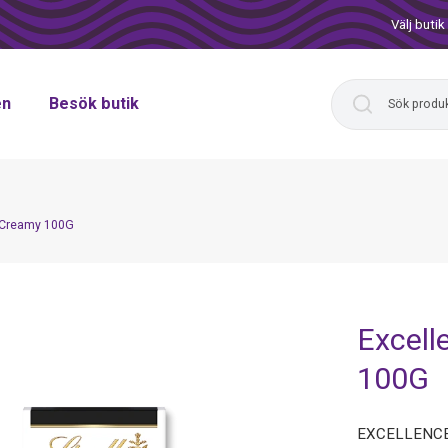
Välj butik
en
Besök butik
&Creamy 100G
Excel
100G
EXCELLENCE