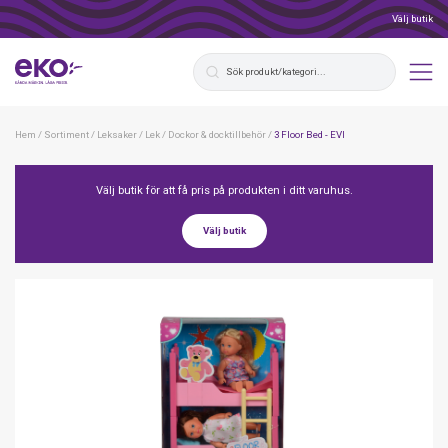
Välj butik
Hem
/
Sortiment
/
Leksaker
/
Lek
/
Dockor & docktillbehör
/
3 Floor Bed - EVI
Välj butik för att få pris på produkten i ditt varuhus.
Välj butik