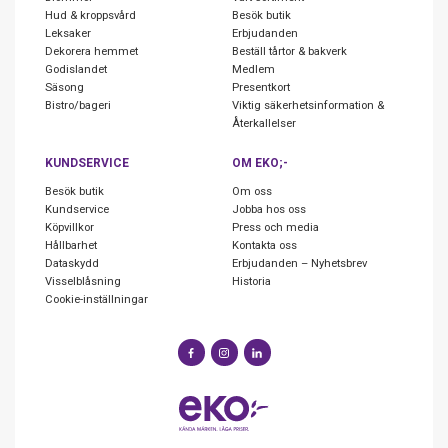
Hud & kroppsvård
Besök butik
Leksaker
Erbjudanden
Dekorera hemmet
Beställ tårtor & bakverk
Godislandet
Medlem
Säsong
Presentkort
Bistro/bageri
Viktig säkerhetsinformation &
Återkallelser
KUNDSERVICE
OM EKO;-
Besök butik
Om oss
Kundservice
Jobba hos oss
Köpvillkor
Press och media
Hållbarhet
Kontakta oss
Dataskydd
Erbjudanden – Nyhetsbrev
Visselblåsning
Historia
Cookie-inställningar