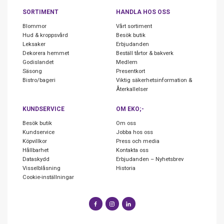
SORTIMENT
HANDLA HOS OSS
Blommor
Vårt sortiment
Hud & kroppsvård
Besök butik
Leksaker
Erbjudanden
Dekorera hemmet
Beställ tårtor & bakverk
Godislandet
Medlem
Säsong
Presentkort
Bistro/bageri
Viktig säkerhetsinformation &
Återkallelser
KUNDSERVICE
OM EKO;-
Besök butik
Om oss
Kundservice
Jobba hos oss
Köpvillkor
Press och media
Hållbarhet
Kontakta oss
Dataskydd
Erbjudanden – Nyhetsbrev
Visselblåsning
Historia
Cookie-inställningar