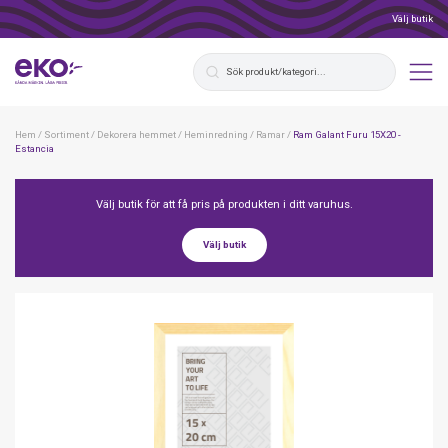
Välj butik
Hem
/
Sortiment
/
Dekorera hemmet
/
Heminredning
/
Ramar
/
Ram Galant Furu 15X20 -
Estancia
Välj butik för att få pris på produkten i ditt varuhus.
Välj butik