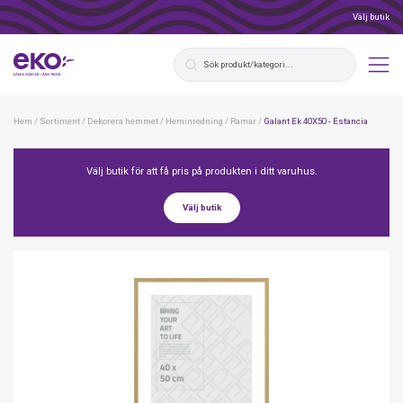
Välj butik
Hem
/
Sortiment
/
Dekorera hemmet
/
Heminredning
/
Ramar
/
Galant Ek 40X50 - Estancia
Välj butik för att få pris på produkten i ditt varuhus.
Välj butik