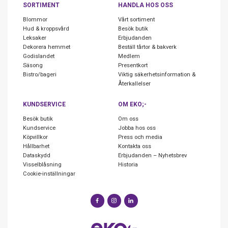
SORTIMENT
HANDLA HOS OSS
Blommor
Vårt sortiment
Hud & kroppsvård
Besök butik
Leksaker
Erbjudanden
Dekorera hemmet
Beställ tårtor & bakverk
Godislandet
Medlem
Säsong
Presentkort
Bistro/bageri
Viktig säkerhetsinformation &
Återkallelser
KUNDSERVICE
OM EKO;-
Besök butik
Om oss
Kundservice
Jobba hos oss
Köpvillkor
Press och media
Hållbarhet
Kontakta oss
Dataskydd
Erbjudanden – Nyhetsbrev
Visselblåsning
Historia
Cookie-inställningar