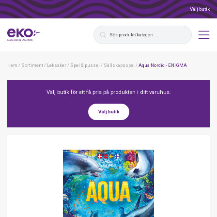
Välj butik
Hem
/
Sortiment
/
Leksaker
/
Spel & pussel
/
Sällskapsspel
/
Aqua Nordic - ENIGMA
Välj butik för att få pris på produkten i ditt varuhus.
Välj butik