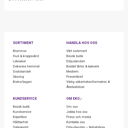
SORTIMENT
HANDLA HOS OSS
Blommor
Vårt sortiment
Hud & kroppsvård
Besök butik
Leksaker
Erbjudanden
Dekorera hemmet
Beställ tårtor & bakverk
Godislandet
Medlem
Säsong
Presentkort
Bistro/bageri
Viktig säkerhetsinformation &
Återkallelser
KUNDSERVICE
OM EKO;-
Besök butik
Om oss
Kundservice
Jobba hos oss
Köpvillkor
Press och media
Hållbarhet
Kontakta oss
Dataskydd
Erbjudanden – Nyhetsbrev