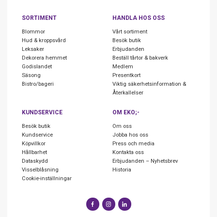
SORTIMENT
HANDLA HOS OSS
Blommor
Vårt sortiment
Hud & kroppsvård
Besök butik
Leksaker
Erbjudanden
Dekorera hemmet
Beställ tårtor & bakverk
Godislandet
Medlem
Säsong
Presentkort
Bistro/bageri
Viktig säkerhetsinformation &
Återkallelser
KUNDSERVICE
OM EKO;-
Besök butik
Om oss
Kundservice
Jobba hos oss
Köpvillkor
Press och media
Hållbarhet
Kontakta oss
Dataskydd
Erbjudanden – Nyhetsbrev
Visselblåsning
Historia
Cookie-inställningar