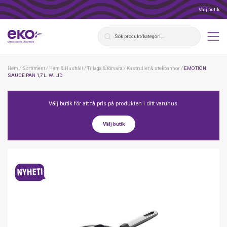
Välj butik
Hem
/
Sortiment
/
Hem & Hushåll
/
Tillaga & förvara
/
Kastruller & stekpannor
/
EMOTION
SAUCE PAN 1,7 L. W. LID
Välj butik för att få pris på produkten i ditt varuhus.
Välj butik