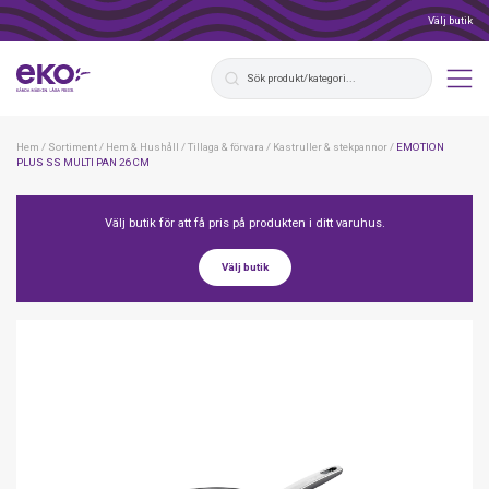
Välj butik
Hem
/
Sortiment
/
Hem & Hushåll
/
Tillaga & förvara
/
Kastruller & stekpannor
/
EMOTION
PLUS SS MULTI PAN 26 CM
Välj butik för att få pris på produkten i ditt varuhus.
Välj butik