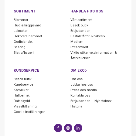
SORTIMENT
HANDLA HOS OSS
Blommor
Vårt sortiment
Hud & kroppsvård
Besök butik
Leksaker
Erbjudanden
Dekorera hemmet
Beställ tårtor & bakverk
Godislandet
Medlem
Säsong
Presentkort
Bistro/bageri
Viktig säkerhetsinformation &
Återkallelser
KUNDSERVICE
OM EKO;-
Besök butik
Om oss
Kundservice
Jobba hos oss
Köpvillkor
Press och media
Hållbarhet
Kontakta oss
Dataskydd
Erbjudanden – Nyhetsbrev
Visselblåsning
Historia
Cookie-inställningar