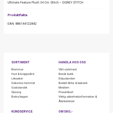
Ultimate Feature Plush 34 Cm -Stitch – DISNEY STITCH
Produktfakta
EAN: 886144122842
SORTIMENT
HANDLA HOS OSS
Blommor
Vårt sortiment
Hud & kroppsvård
Besök butik
Leksaker
Erbjudanden
Dekorera hemmet
Beställ tårtor & bakverk
Godislandet
Medlem
Säsong
Presentkort
Bistro/bageri
Viktig säkerhetsinformation &
Återkallelser
KUNDSERVICE
OM EKO;-