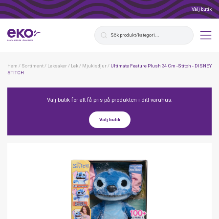
Välj butik
Hem
/
Sortiment
/
Leksaker
/
Lek
/
Mjukisdjur
/
Ultimate Feature Plush 34 Cm -Stitch - DISNEY
STITCH
Välj butik för att få pris på produkten i ditt varuhus.
Välj butik