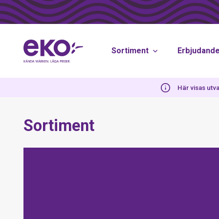
Sortiment
Erbjudand
Här visas utva
Sortiment