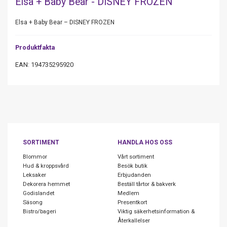
Elsa + Baby Bear - DISNEY FROZEN
Elsa + Baby Bear – DISNEY FROZEN
Produktfakta
EAN: 194735295920
SORTIMENT
HANDLA HOS OSS
Blommor
Vårt sortiment
Hud & kroppsvård
Besök butik
Leksaker
Erbjudanden
Dekorera hemmet
Beställ tårtor & bakverk
Godislandet
Medlem
Säsong
Presentkort
Bistro/bageri
Viktig säkerhetsinformation &
Återkallelser