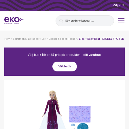
Välj butik
Hem
/
Sortiment
/
Leksaker
/
Lek
/
Dockor & docktillbehör
/
Elsa + Baby Bear - DISNEY FROZEN
Välj butik för att få pris på produkten i ditt varuhus.
Välj butik