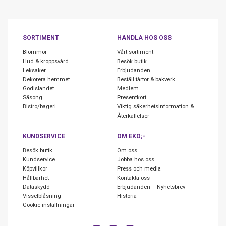
SORTIMENT
HANDLA HOS OSS
Blommor
Vårt sortiment
Hud & kroppsvård
Besök butik
Leksaker
Erbjudanden
Dekorera hemmet
Beställ tårtor & bakverk
Godislandet
Medlem
Säsong
Presentkort
Bistro/bageri
Viktig säkerhetsinformation &
Återkallelser
KUNDSERVICE
OM EKO;-
Besök butik
Om oss
Kundservice
Jobba hos oss
Köpvillkor
Press och media
Hållbarhet
Kontakta oss
Dataskydd
Erbjudanden – Nyhetsbrev
Visselblåsning
Historia
Cookie-inställningar