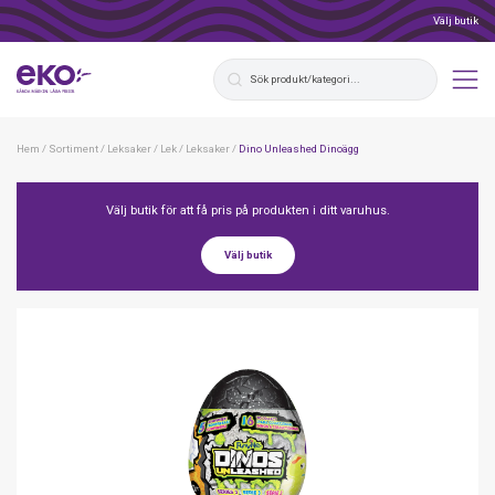
Välj butik
Hem
/
Sortiment
/
Leksaker
/
Lek
/
Leksaker
/
Dino Unleashed Dinoägg
Välj butik för att få pris på produkten i ditt varuhus.
Välj butik