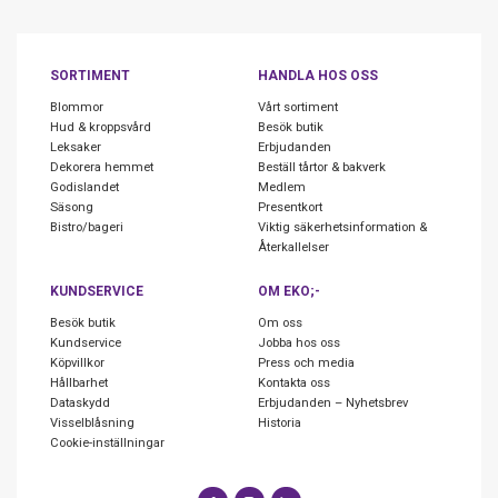
SORTIMENT
HANDLA HOS OSS
Blommor
Vårt sortiment
Hud & kroppsvård
Besök butik
Leksaker
Erbjudanden
Dekorera hemmet
Beställ tårtor & bakverk
Godislandet
Medlem
Säsong
Presentkort
Bistro/bageri
Viktig säkerhetsinformation &
Återkallelser
KUNDSERVICE
OM EKO;-
Besök butik
Om oss
Kundservice
Jobba hos oss
Köpvillkor
Press och media
Hållbarhet
Kontakta oss
Dataskydd
Erbjudanden – Nyhetsbrev
Visselblåsning
Historia
Cookie-inställningar