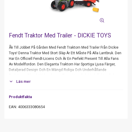
Fendt Traktor Med Trailer - DICKIE TOYS
Åk Till Jobbet På Gården Med Fendt Traktorn Med Trailer Från Dickie
Toys! Denna Traktor Med Stort Släp Är Ett Måste På Alla Lantbruk. Den
Har En Officiell Fendt-Licens Och Är En Perfekt Present Till Alla Fans
Av Modellfordon. Den Eleganta Traktorn Har Sportiga Ljusa Färger,
Detaljerad Design Och En Mängd Roliga Och Underhållande
Funktioner. Bland Höjdpunkterna Finns Ljus- Och Ljudeffekter Och
Roterande Hjul, Samt En Trailer Med Tiltfunktion, Utfällbara Klaffar Och
Läs mer
Förvaring För Den Medföljande Höbalen. Stora, Breda Däck Ger Gott
Om Grepp Och Säkerställer Att Traktorn Inte Viker Ur Kurs. Batterier
Produktfakta
Ingår (2Xaaa). Fendt Traktorn Med Trailer Från Dickie Toys Är 26 Cm
Lång Och Passar Barn Från 3 År. – DICKIE TOYS
EAN: 4006333080654