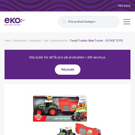
Välj butik
Hem
/
Sortiment
/
Leksaker
/
Lek
/
Leksaksbilar
/
Fendt Traktor Med Trailer - DICKIE TOYS
Välj butik för att få pris på produkten i ditt varuhus.
Välj butik