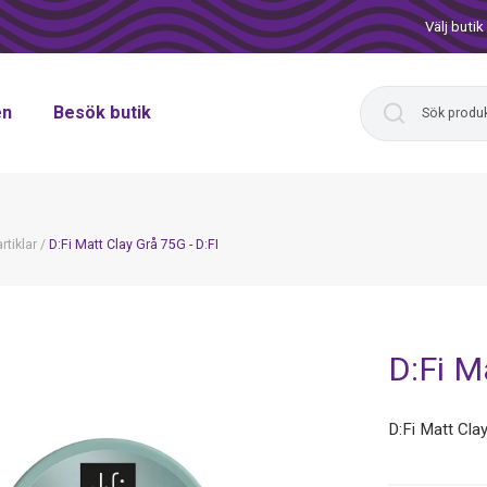
Välj butik
en
Besök butik
rtiklar
/
D:Fi Matt Clay Grå 75G - D:FI
D:Fi M
D:Fi Matt Cla