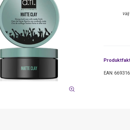
Välj
Produktfak
EAN: 66931