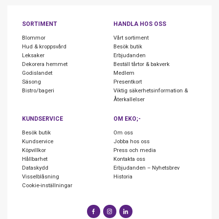
SORTIMENT
HANDLA HOS OSS
Blommor
Vårt sortiment
Hud & kroppsvård
Besök butik
Leksaker
Erbjudanden
Dekorera hemmet
Beställ tårtor & bakverk
Godislandet
Medlem
Säsong
Presentkort
Bistro/bageri
Viktig säkerhetsinformation &
Återkallelser
KUNDSERVICE
OM EKO;-
Besök butik
Om oss
Kundservice
Jobba hos oss
Köpvillkor
Press och media
Hållbarhet
Kontakta oss
Dataskydd
Erbjudanden – Nyhetsbrev
Visselblåsning
Historia
Cookie-inställningar