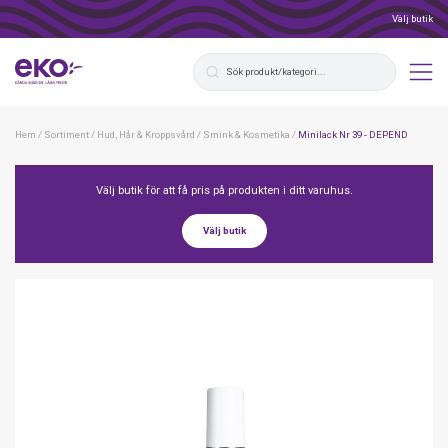
Välj butik
Hem
/
Sortiment
/
Hud, Hår & Kroppsvård
/
Smink & Kosmetika
/
Minilack Nr 39 - DEPEND
Välj butik för att få pris på produkten i ditt varuhus.
Välj butik