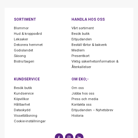
SORTIMENT
HANDLA HOS OSS
Blommor
Vårt sortiment
Hud & kroppsvård
Besök butik
Leksaker
Erbjudanden
Dekorera hemmet
Beställ tårtor & bakverk
Godislandet
Medlem
Säsong
Presentkort
Bistro/bageri
Viktig säkerhetsinformation &
Återkallelser
KUNDSERVICE
OM EKO;-
Besök butik
Om oss
Kundservice
Jobba hos oss
Köpvillkor
Press och media
Hållbarhet
Kontakta oss
Dataskydd
Erbjudanden – Nyhetsbrev
Visselblåsning
Historia
Cookie-inställningar