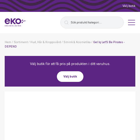
Välj butik
Hem
/
Sortiment
/
Hud, Hår & Kroppsvård
/
Smink & Kosmetika
/
Gel Iq Let'S Be Pirates -
DEPEND
Välj butik för att få pris på produkten i ditt varuhus.
Välj butik