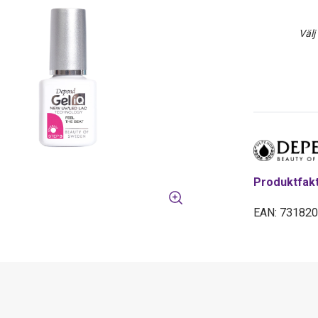
Välj
Produktfak
EAN: 73182