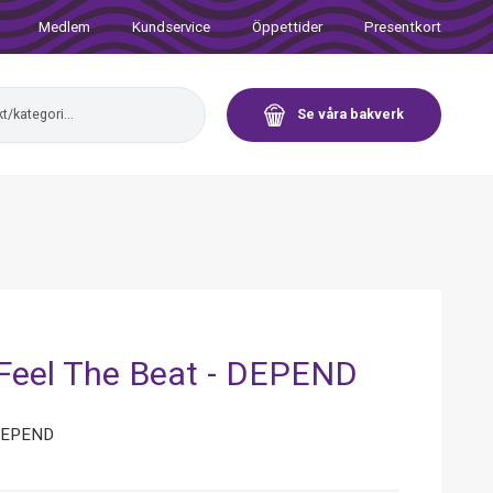
Medlem
Kundservice
Öppettider
Presentkort
Se våra bakverk
 Feel The Beat - DEPEND
 DEPEND