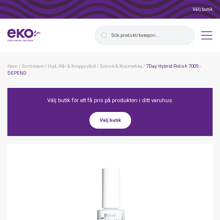
Välj butik
Hem
/
Sortiment
/
Hud, Hår & Kroppsvård
/
Smink & Kosmetika
/
7Day Hybrid Polish 7005 -
DEPEND
Välj butik för att få pris på produkten i ditt varuhus.
Välj butik