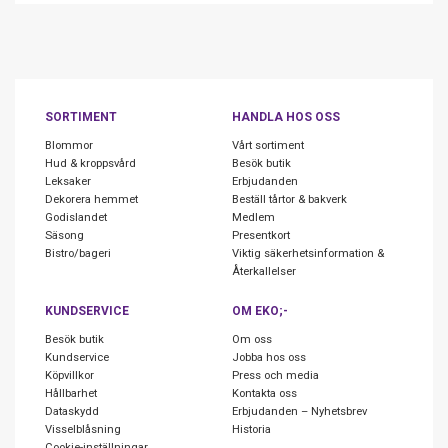
SORTIMENT
HANDLA HOS OSS
Blommor
Vårt sortiment
Hud & kroppsvård
Besök butik
Leksaker
Erbjudanden
Dekorera hemmet
Beställ tårtor & bakverk
Godislandet
Medlem
Säsong
Presentkort
Bistro/bageri
Viktig säkerhetsinformation &
Återkallelser
KUNDSERVICE
OM EKO;-
Besök butik
Om oss
Kundservice
Jobba hos oss
Köpvillkor
Press och media
Hållbarhet
Kontakta oss
Dataskydd
Erbjudanden – Nyhetsbrev
Visselblåsning
Historia
Cookie-inställningar