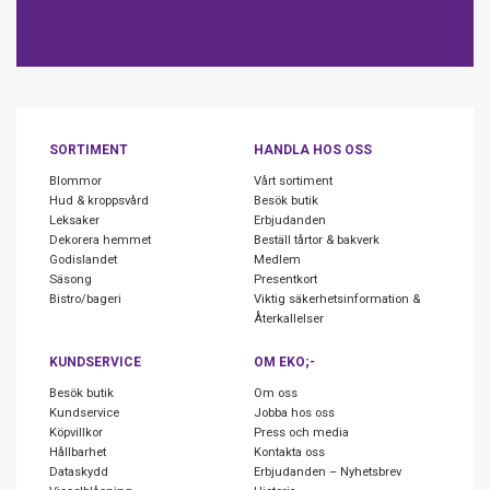
SORTIMENT
HANDLA HOS OSS
Blommor
Vårt sortiment
Hud & kroppsvård
Besök butik
Leksaker
Erbjudanden
Dekorera hemmet
Beställ tårtor & bakverk
Godislandet
Medlem
Säsong
Presentkort
Bistro/bageri
Viktig säkerhetsinformation &
Återkallelser
KUNDSERVICE
OM EKO;-
Besök butik
Om oss
Kundservice
Jobba hos oss
Köpvillkor
Press och media
Hållbarhet
Kontakta oss
Dataskydd
Erbjudanden – Nyhetsbrev