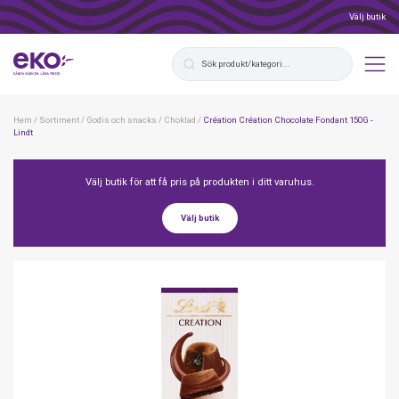
Välj butik
Hem
/
Sortiment
/
Godis och snacks
/
Choklad
/
Création Création Chocolate Fondant 150G -
Lindt
Välj butik för att få pris på produkten i ditt varuhus.
Välj butik