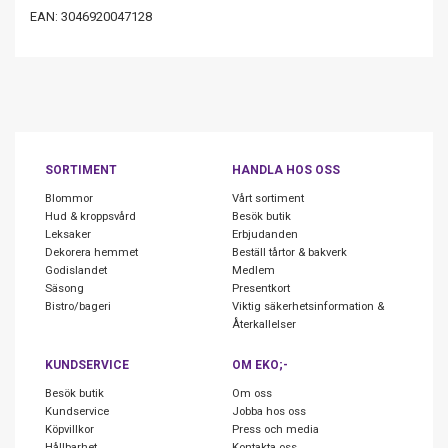
EAN: 3046920047128
SORTIMENT
HANDLA HOS OSS
Blommor
Vårt sortiment
Hud & kroppsvård
Besök butik
Leksaker
Erbjudanden
Dekorera hemmet
Beställ tårtor & bakverk
Godislandet
Medlem
Säsong
Presentkort
Bistro/bageri
Viktig säkerhetsinformation &
Återkallelser
KUNDSERVICE
OM EKO;-
Besök butik
Om oss
Kundservice
Jobba hos oss
Köpvillkor
Press och media
Hållbarhet
Kontakta oss