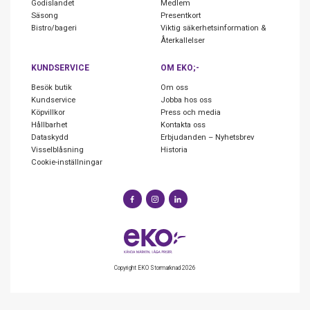
Godislandet
Medlem
Säsong
Presentkort
Bistro/bageri
Viktig säkerhetsinformation &
Återkallelser
KUNDSERVICE
OM EKO;-
Besök butik
Om oss
Kundservice
Jobba hos oss
Köpvillkor
Press och media
Hållbarhet
Kontakta oss
Dataskydd
Erbjudanden – Nyhetsbrev
Visselblåsning
Historia
Cookie-inställningar
Copyright EKO Stormarknad 2026