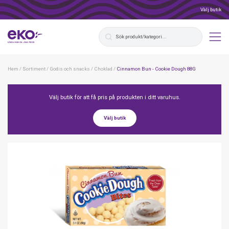
Välj butik
Hem
/
Sortiment
/
Godis och snacks
/
Choklad
/
Cinnamon Bun - Cookie Dough 88G
Välj butik för att få pris på produkten i ditt varuhus.
Välj butik