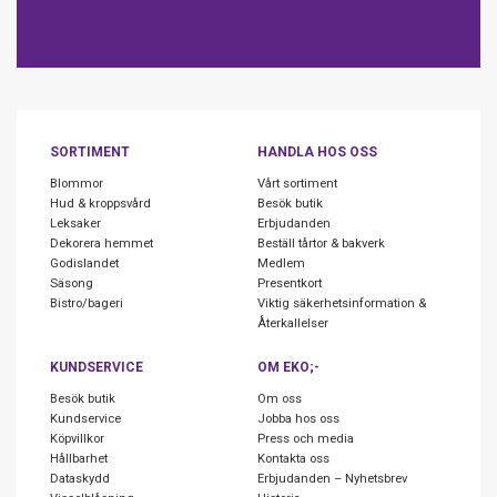
SORTIMENT
HANDLA HOS OSS
Blommor
Vårt sortiment
Hud & kroppsvård
Besök butik
Leksaker
Erbjudanden
Dekorera hemmet
Beställ tårtor & bakverk
Godislandet
Medlem
Säsong
Presentkort
Bistro/bageri
Viktig säkerhetsinformation &
Återkallelser
KUNDSERVICE
OM EKO;-
Besök butik
Om oss
Kundservice
Jobba hos oss
Köpvillkor
Press och media
Hållbarhet
Kontakta oss
Dataskydd
Erbjudanden – Nyhetsbrev