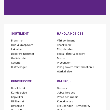
SORTIMENT
HANDLA HOS OSS
Blommor
Vårt sortiment
Hud & kroppsvård
Besök butik
Leksaker
Erbjudanden
Dekorera hemmet
Beställ tårtor & bakverk
Godislandet
Medlem
Säsong
Presentkort
Bistro/bageri
Viktig säkerhetsinformation &
Återkallelser
KUNDSERVICE
OM EKO;-
Besök butik
Om oss
Kundservice
Jobba hos oss
Köpvillkor
Press och media
Hållbarhet
Kontakta oss
Dataskydd
Erbjudanden – Nyhetsbrev