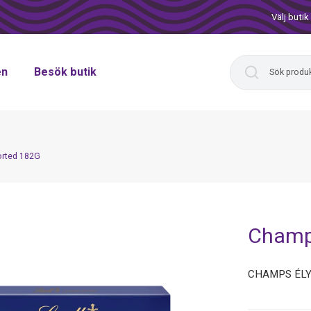
Välj butik
en
Besök butik
rted 182G
Champ
CHAMPS ÉLY