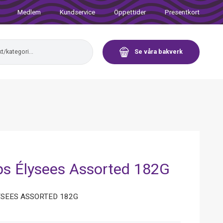
Medlem
Kundservice
Öppettider
Presentkort
Se våra bakverk
s Élysees Assorted 182G
SEES ASSORTED 182G