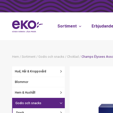
Sortiment
Erbjudand
Hem
/
Sortiment
/
Godis och snacks
/
Choklad
/
Champs Élysees Asso
Hud, Hår & Kroppsvård
Blommor
Hem & Hushåll
Godis och snacks
Dryck