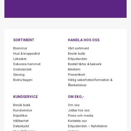
SORTIMENT
HANDLA HOS OSS
Blommor
Vårt sortiment
Hud & kroppsvård
Besök butik
Leksaker
Erbjudanden
Dekorera hemmet
Beställ tårtor & bakverk
Godislandet
Medlem
Säsong
Presentkort
Bistro/bageri
Viktig säkerhetsinformation &
Återkallelser
KUNDSERVICE
OM EKO;-
Besök butik
Om oss
Kundservice
Jobba hos oss
Köpvillkor
Press och media
Hållbarhet
Kontakta oss
Dataskydd
Erbjudanden – Nyhetsbrev