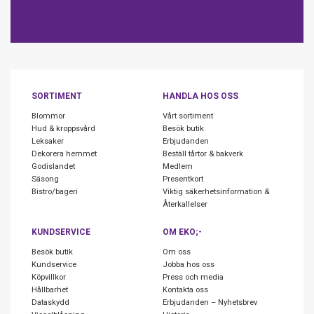
SORTIMENT
HANDLA HOS OSS
Blommor
Vårt sortiment
Hud & kroppsvård
Besök butik
Leksaker
Erbjudanden
Dekorera hemmet
Beställ tårtor & bakverk
Godislandet
Medlem
Säsong
Presentkort
Bistro/bageri
Viktig säkerhetsinformation &
Återkallelser
KUNDSERVICE
OM EKO;-
Besök butik
Om oss
Kundservice
Jobba hos oss
Köpvillkor
Press och media
Hållbarhet
Kontakta oss
Dataskydd
Erbjudanden – Nyhetsbrev