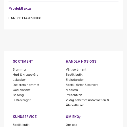
Produktfakta
EAN: 681147093386
SORTIMENT
HANDLA HOS OSS
Blommor
Vårt sortiment
Hud & kroppsvård
Besök butik
Leksaker
Erbjudanden
Dekorera hemmet
Beställ tårtor & bakverk
Godislandet
Medlem
Säsong
Presentkort
Bistro/bageri
Viktig säkerhetsinformation &
Återkallelser
KUNDSERVICE
OM EKO;-
Besök butik
Om oss