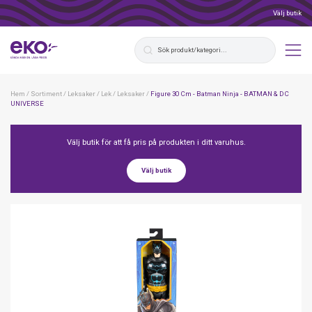
Välj butik
Hem
/
Sortiment
/
Leksaker
/
Lek
/
Leksaker
/
Figure 30 Cm - Batman Ninja - BATMAN & DC
UNIVERSE
Välj butik för att få pris på produkten i ditt varuhus.
Välj butik