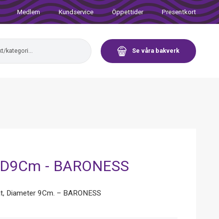
Medlem
Kundservice
Öppettider
Presentkort
Se våra bakverk
t D9Cm - BARONESS
at, Diameter 9Cm. – BARONESS