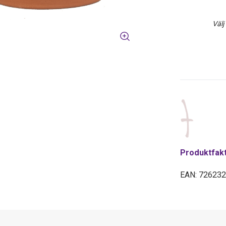
Välj
Produktfak
EAN: 72623