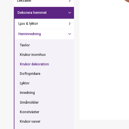
Leksaker
Dekorera hemmet
Ljus & lyktor
Heminredning
Tavlor
Krukor inomhus
Krukor dekoration
Doftspridare
Lyktor
Inredning
Småmöbler
Konstväxter
Krukor vaser