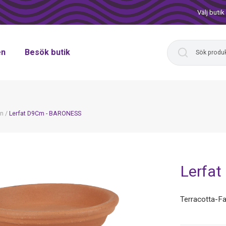
Välj butik
en
Besök butik
on
/
Lerfat D9Cm - BARONESS
Lerfa
Terracotta-F