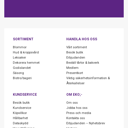
SORTIMENT
HANDLA HOS OSS
Blommor
Vårt sortiment
Hud & kroppsvård
Besök butik
Leksaker
Erbjudanden
Dekorera hemmet
Beställ tårtor & bakverk
Godislandet
Medlem
Säsong
Presentkort
Bistro/bageri
Viktig säkerhetsinformation &
Återkallelser
KUNDSERVICE
OM EKO;-
Besök butik
Om oss
Kundservice
Jobba hos oss
Köpvillkor
Press och media
Hållbarhet
Kontakta oss
Dataskydd
Erbjudanden – Nyhetsbrev