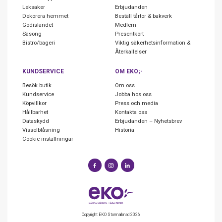
Leksaker
Erbjudanden
Dekorera hemmet
Beställ tårtor & bakverk
Godislandet
Medlem
Säsong
Presentkort
Bistro/bageri
Viktig säkerhetsinformation &
Återkallelser
KUNDSERVICE
OM EKO;-
Besök butik
Om oss
Kundservice
Jobba hos oss
Köpvillkor
Press och media
Hållbarhet
Kontakta oss
Dataskydd
Erbjudanden – Nyhetsbrev
Visselblåsning
Historia
Cookie-inställningar
Copyright EKO Stormarknad 2026