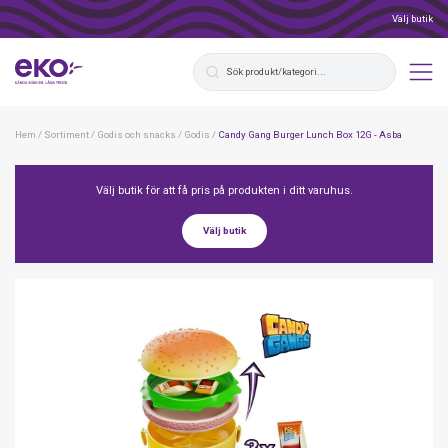
Välj butik
Hem
/
Sortiment
/
Godis och snacks
/
Godis
/
Candy Gang Burger Lunch Box 12G - Asba
Välj butik för att få pris på produkten i ditt varuhus.
Välj butik