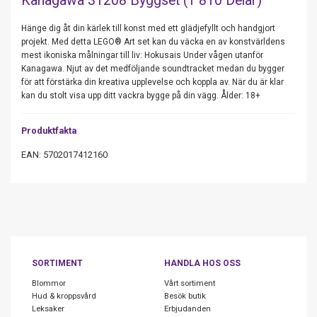
Kanagawa 31208 Byggset (1 810 Delar)
Hänge dig åt din kärlek till konst med ett glädjefyllt och handgjort
projekt. Med detta LEGO® Art set kan du väcka en av konstvärldens
mest ikoniska målningar till liv: Hokusais Under vågen utanför
Kanagawa. Njut av det medföljande soundtracket medan du bygger
för att förstärka din kreativa upplevelse och koppla av. När du är klar
kan du stolt visa upp ditt vackra bygge på din vägg. Ålder: 18+
Produktfakta
EAN: 5702017412160
SORTIMENT
HANDLA HOS OSS
Blommor
Vårt sortiment
Hud & kroppsvård
Besök butik
Leksaker
Erbjudanden