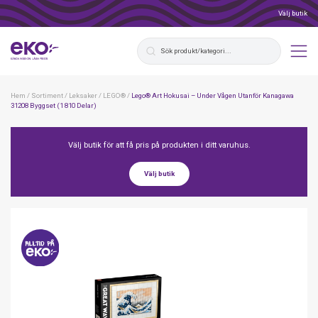
Välj butik
Hem
/
Sortiment
/
Leksaker
/
LEGO®
/
Lego® Art Hokusai – Under Vågen Utanför Kanagawa
31208 Byggset (1 810 Delar)
Välj butik för att få pris på produkten i ditt varuhus.
Välj butik