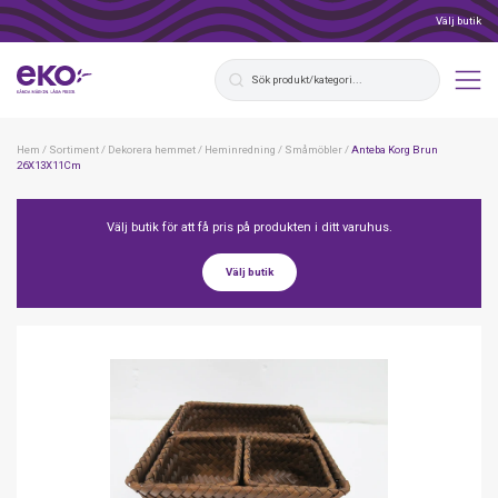
Välj butik
Hem
/
Sortiment
/
Dekorera hemmet
/
Heminredning
/
Småmöbler
/
Anteba Korg Brun
26X13X11Cm
Välj butik för att få pris på produkten i ditt varuhus.
Välj butik