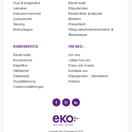
Hud & kroppsvård
Besök butik
Leksaker
Erbjudanden
Dekorera hemmet
Beställ tårtor & bakverk
Godislandet
Medlem
Säsong
Presentkort
Bistro/bageri
Viktig säkerhetsinformation &
Återkallelser
KUNDSERVICE
OM EKO;-
Besök butik
Om oss
Kundservice
Jobba hos oss
Köpvillkor
Press och media
Hållbarhet
Kontakta oss
Dataskydd
Erbjudanden – Nyhetsbrev
Visselblåsning
Historia
Cookie-inställningar
Copyright EKO Stormarknad 2026