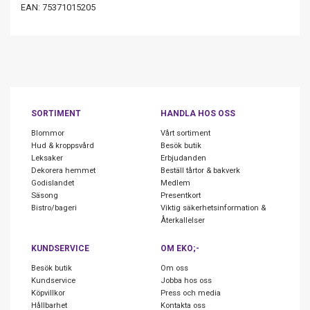
EAN: 75371015205
SORTIMENT
HANDLA HOS OSS
Blommor
Vårt sortiment
Hud & kroppsvård
Besök butik
Leksaker
Erbjudanden
Dekorera hemmet
Beställ tårtor & bakverk
Godislandet
Medlem
Säsong
Presentkort
Bistro/bageri
Viktig säkerhetsinformation &
Återkallelser
KUNDSERVICE
OM EKO;-
Besök butik
Om oss
Kundservice
Jobba hos oss
Köpvillkor
Press och media
Hållbarhet
Kontakta oss