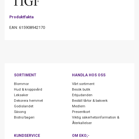
Produktfakta
EAN: 615908942170
SORTIMENT
HANDLA HOS OSS
Blommor
Vårt sortiment
Hud & kroppsvård
Besök butik
Leksaker
Erbjudanden
Dekorera hemmet
Beställ tårtor & bakverk
Godislandet
Medlem
Säsong
Presentkort
Bistro/bageri
Viktig säkerhetsinformation &
Återkallelser
KUNDSERVICE
OM EKO;-