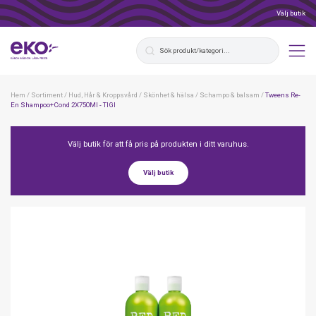
Välj butik
Hem
/
Sortiment
/
Hud, Hår & Kroppsvård
/
Skönhet & hälsa
/
Schampo & balsam
/
Tweens Re-
En Shampoo+Cond 2X750Ml - TIGI
Välj butik för att få pris på produkten i ditt varuhus.
Välj butik