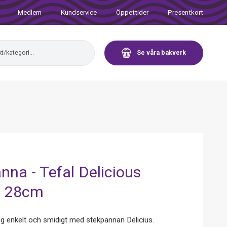
Medlem
Kundservice
Öppettider
Presentkort
Se våra bakverk
nna - Tefal Delicious
n 28cm
g enkelt och smidigt med stekpannan Delicius.