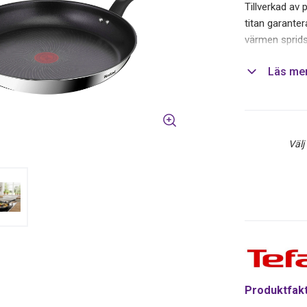
Tillverkad av 
titan garanter
värmen sprid
visar dig när d
Läs me
måltider. De 
stekpannan. D
en diameter o
och du slippe
Välj
Produktfak