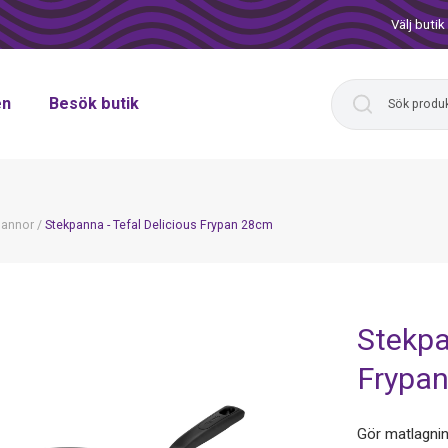
Välj butik
en
Besök butik
pannor
/
Stekpanna - Tefal Delicious Frypan 28cm
Stekpa
Frypa
Gör matlagnin