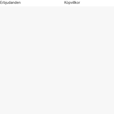
Erbjudanden
Köpvillkor
Beställ tårtor & bakverk
Hållbarhet
Medlem
Dataskydd
Presentkort
Visselblåsning
Viktig säkerhetsinformation &
Cookie-inställningar
Återkallelser
Copyright EKO Stormarknad 2026