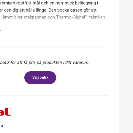
premium rostfritt stål och en non-stick beläggning i
ar den dig att hålla länge. Den tjocka basen gör att
s jämnt över stekpannan och Thermo-Signal™ tekniken
u ska börja tillaga din mat. Det ger dig väl tillagade
r
bekväma handtagen ger dig ett säkert grepp om
en kan användas på alla spishällar, även induktion. Med
m 28cm är det nu enkelt att laga mat till 4-5 personer
r diska den för hand, stekpannan är diskmaskinsäker.
 butik för att få pris på produkten i ditt varuhus.
Välj butik
ta