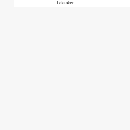
Leksaker
Dekorera hemmet
Godislandet
Säsong
Bistro/bageri