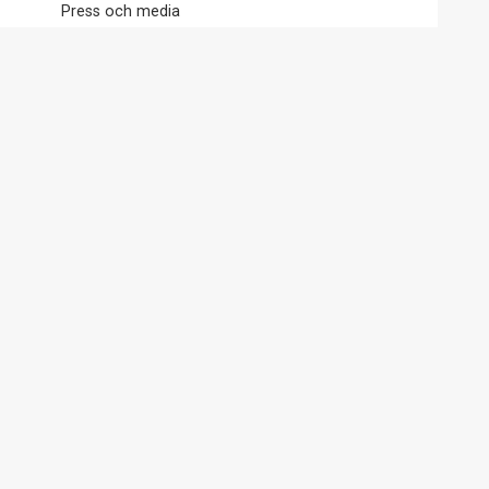
Press och media
Kontakta oss
Erbjudanden – Nyhetsbrev
Historia