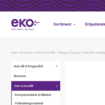
Sortiment
Erbjudand
Hem
/
Sortiment
/
Hem & Hushåll
/
Tillaga & förvara
/
Kastruller & stek
Hud, Hår & Kroppsvård
Blommor
Hem & Hushåll
Kolsyremaskiner & tillbehör
Förbrukningsmaterial