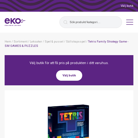
Välj butik
Hem
/
Sortiment
/
Leksaker
/
Spel & pussel
/
Sällskapsspel
/
Tetris Family Strategy Game -
SM GAMES & PUZZLES
Välj butik för att få pris på produkten i ditt varuhus.
Välj butik