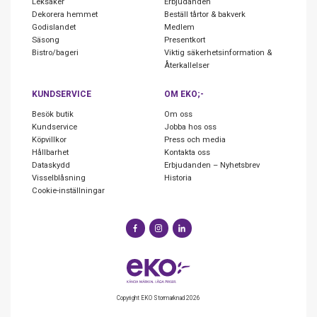
Leksaker
Erbjudanden
Dekorera hemmet
Beställ tårtor & bakverk
Godislandet
Medlem
Säsong
Presentkort
Bistro/bageri
Viktig säkerhetsinformation &
Återkallelser
KUNDSERVICE
OM EKO;-
Besök butik
Om oss
Kundservice
Jobba hos oss
Köpvillkor
Press och media
Hållbarhet
Kontakta oss
Dataskydd
Erbjudanden – Nyhetsbrev
Visselblåsning
Historia
Cookie-inställningar
Copyright EKO Stormarknad 2026