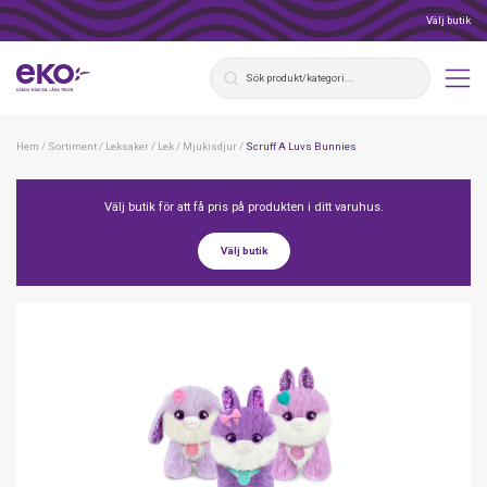
Välj butik
Hem
/
Sortiment
/
Leksaker
/
Lek
/
Mjukisdjur
/
Scruff A Luvs Bunnies
Välj butik för att få pris på produkten i ditt varuhus.
Välj butik