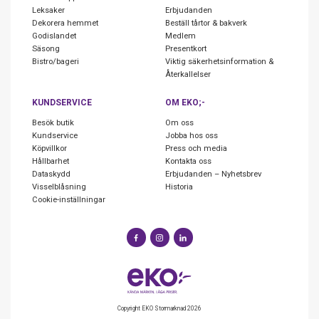
Leksaker
Erbjudanden
Dekorera hemmet
Beställ tårtor & bakverk
Godislandet
Medlem
Säsong
Presentkort
Bistro/bageri
Viktig säkerhetsinformation &
Återkallelser
KUNDSERVICE
OM EKO;-
Besök butik
Om oss
Kundservice
Jobba hos oss
Köpvillkor
Press och media
Hållbarhet
Kontakta oss
Dataskydd
Erbjudanden – Nyhetsbrev
Visselblåsning
Historia
Cookie-inställningar
Copyright EKO Stormarknad 2026