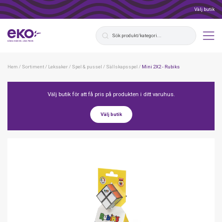
Välj butik
Hem
/
Sortiment
/
Leksaker
/
Spel & pussel
/
Sällskapsspel
/
Mini 2X2 - Rubiks
Välj butik för att få pris på produkten i ditt varuhus.
Välj butik