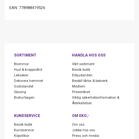
EAN: 778988419526
SORTIMENT
HANDLA HOS OSS
Blommor
Vårt sortiment
Hud & kroppsvård
Besök butik
Leksaker
Erbjudanden
Dekorera hemmet
Beställ tårtor & bakverk
Godislandet
Medlem
Säsong
Presentkort
Bistro/bageri
Viktig säkerhetsinformation &
Återkallelser
KUNDSERVICE
OM EKO;-
Besök butik
Om oss
Kundservice
Jobba hos oss
Köpvillkor
Press och media