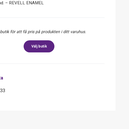
ind. – REVELL ENAMEL
 butik för att få pris på produkten i ditt varuhus.
Välj butik
ta
633