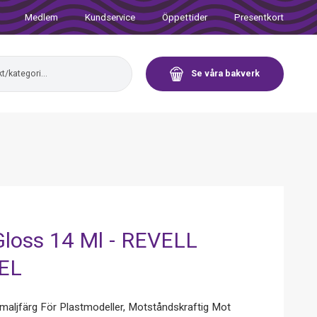
Medlem
Kundservice
Öppettider
Presentkort
Se våra bakverk
Gloss 14 Ml - REVELL
EL
maljfärg För Plastmodeller, Motståndskraftig Mot