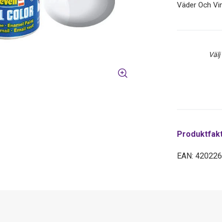
Väder Och V
Välj
Produktfak
EAN: 42022