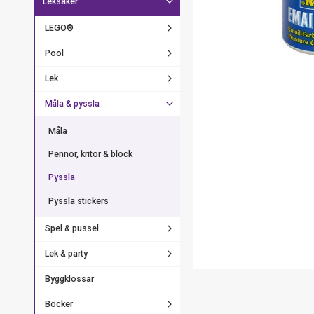
Leksaker
LEGO®
Pool
Lek
Måla & pyssla
Måla
Pennor, kritor & block
Pyssla
Pyssla stickers
Spel & pussel
Lek & party
Byggklossar
Böcker