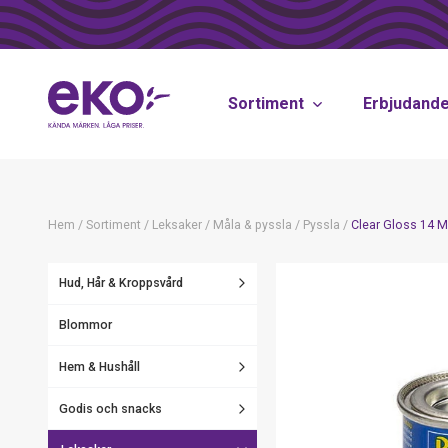
Sortiment
Erbjudand
Hem
/
Sortiment
/
Leksaker
/
Måla & pyssla
/
Pyssla
/
Clear Gloss 14 
Hud, Hår & Kroppsvård
Blommor
Hem & Hushåll
Godis och snacks