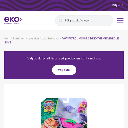
Välj butik
Hem
/
Sortiment
/
Leksaker
/
Lek
/
Leksaker
/
PAW PATROL MOVIE 3 DINO THEME VEHICLE
SKYE
Välj butik för att få pris på produkten i ditt varuhus.
Välj butik