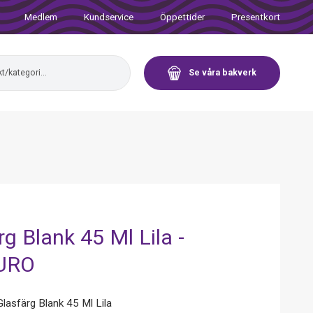
Medlem
Kundservice
Öppettider
Presentkort
Se våra bakverk
rg Blank 45 Ml Lila -
URO
asfärg Blank 45 Ml Lila