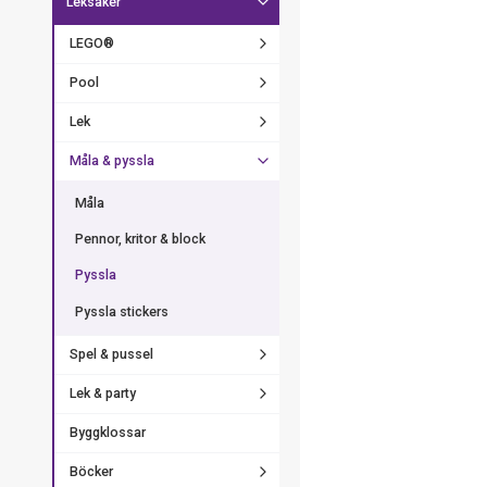
Leksaker
LEGO®
Pool
Lek
Måla & pyssla
Måla
Pennor, kritor & block
Pyssla
Pyssla stickers
Spel & pussel
Lek & party
Byggklossar
Böcker