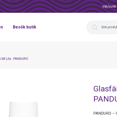
Välj butik
en
Besök butik
5 Ml Lila - PANDURO
Glasfä
PAND
PANDURO – Gl