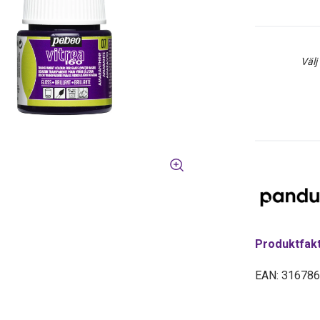
Välj
Produktfak
EAN: 31678