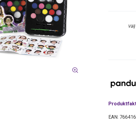
Välj
Produktfak
EAN: 76641