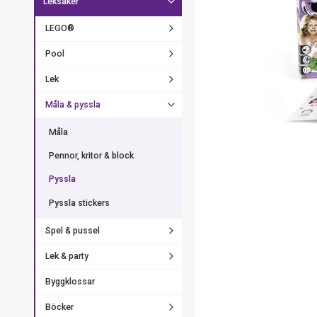
Leksaker
LEGO®
Pool
Lek
Måla & pyssla
Måla
Pennor, kritor & block
Pyssla
Pyssla stickers
Spel & pussel
Lek & party
Byggklossar
Böcker