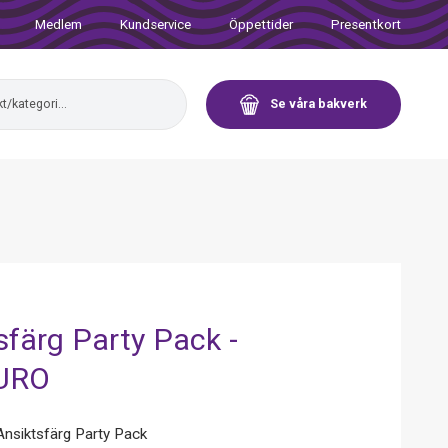
Medlem
Kundservice
Öppettider
Presentkort
Se våra bakverk
sfärg Party Pack -
URO
siktsfärg Party Pack