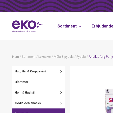
Sortiment
Erbjudand
Hem
/
Sortiment
/
Leksaker
/
Måla & pyssla
/
Pyssla
/
Ansiktsfärg Part
Hud, Hår & Kroppsvård
Blommor
Hem & Hushåll
Godis och snacks