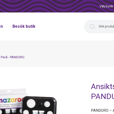
Välj butik
en
Besök butik
y Pack - PANDURO
Ansikt
PAND
PANDURO – An