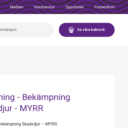
Medlem
Kundservice
Öppettider
Presentkort
Se våra bakverk
ning - Bekämpning
jur - MYRR
 Bekämpning Skadedjur – MYRR