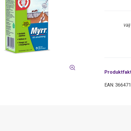
Välj
Produktfak
EAN: 36647