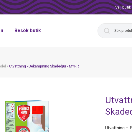
Välj butik
en
Besök butik
del
/
Utvattning - Bekämpning Skadedjur - MYRR
Utvatt
Skaded
Utvattning –