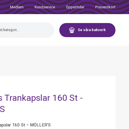
Medlem
Kundservice
Öppettider
Presentkort
Se våra bakverk
s Trankapslar 160 St -
'S
kapslar 160 St – MÖLLER’S