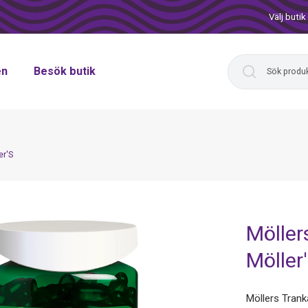
Välj butik
en
Besök butik
er'S
Möller
Möller
Möllers Tran