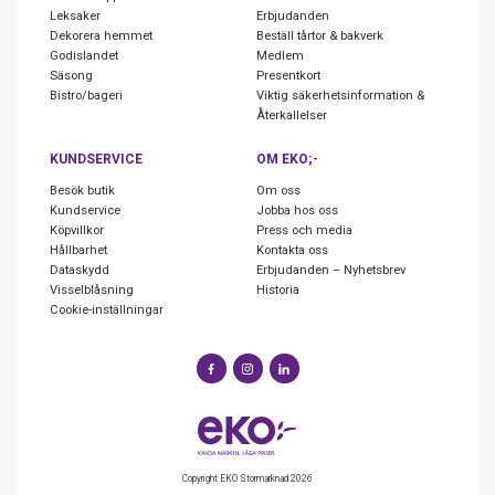
Leksaker
Erbjudanden
Dekorera hemmet
Beställ tårtor & bakverk
Godislandet
Medlem
Säsong
Presentkort
Bistro/bageri
Viktig säkerhetsinformation &
Återkallelser
KUNDSERVICE
OM EKO;-
Besök butik
Om oss
Kundservice
Jobba hos oss
Köpvillkor
Press och media
Hållbarhet
Kontakta oss
Dataskydd
Erbjudanden – Nyhetsbrev
Visselblåsning
Historia
Cookie-inställningar
Copyright EKO Stormarknad 2026