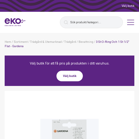
Välj butik
Hem
/
Sortiment
/
Trädgård & Utemarknad
/
Trädgård
/
Bevattning
/
3 St O-Ring Och 1 St 1/2"
Flat - Gardena
Välj butik för att få pris på produkten i ditt varuhus.
Välj butik