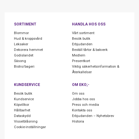
SORTIMENT
HANDLA HOS OSS
Blommor
Vårt sortiment
Hud & kroppsvård
Besök butik
Leksaker
Erbjudanden
Dekorera hemmet
Beställ tårtor & bakverk
Godislandet
Medlem
Säsong
Presentkort
Bistro/bageri
Viktig säkerhetsinformation &
Återkallelser
KUNDSERVICE
OM EKO;-
Besök butik
Om oss
Kundservice
Jobba hos oss
Köpvillkor
Press och media
Hållbarhet
Kontakta oss
Dataskydd
Erbjudanden – Nyhetsbrev
Visselblåsning
Historia
Cookie-inställningar