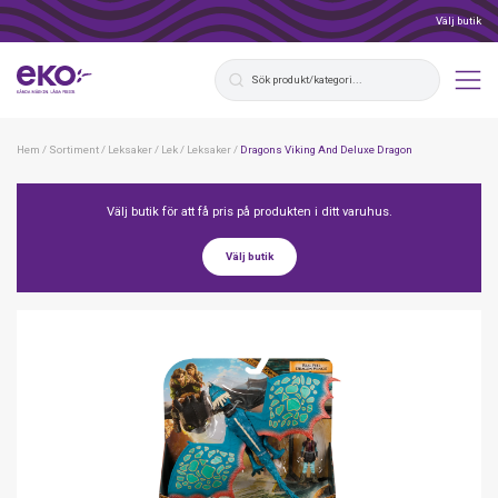
Välj butik
Hem
/
Sortiment
/
Leksaker
/
Lek
/
Leksaker
/
Dragons Viking And Deluxe Dragon
Välj butik för att få pris på produkten i ditt varuhus.
Välj butik