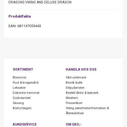
DRAGONS VIKING AND DELUXE DRAGON
Produktfakta
EAN: 681147059443
SORTIMENT
HANDLA HOS OSS
Blommor
Vårt sortiment
Hud & kroppsvård
Besök butik
Leksaker
Erbjudanden
Dekorera hemmet
Beställ tårtor & bakverk
Godislandet
Medlem
Säsong
Presentkort
Bistro/bageri
Viktig säkerhetsinformation &
Återkallelser
KUNDSERVICE
OM EKO;-