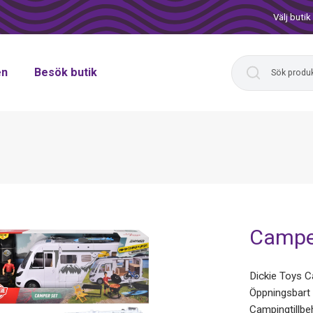
Välj butik
en
Besök butik
Camper
Dickie Toys C
Öppningsbart 
Campingtillbe