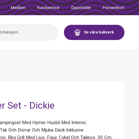
Medlem
Kundservice
Öppettider
Presentkort
Se våra bakverk
 Set - Dickie
ampingset Med Hymer Husbil Med Interior,
Tak Och Dörrar Och Mjuka Däck Inklusive
hör, Bbq Grill Med Ljus, Figur, Cykel Och Takbox. 30 Cm.