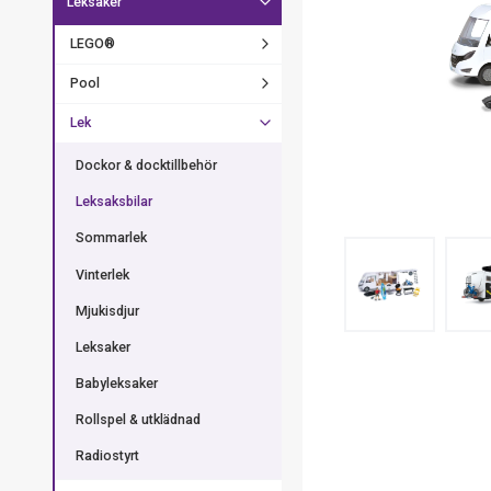
Leksaker
LEGO®
Pool
Lek
Dockor & docktillbehör
Leksaksbilar
Sommarlek
Vinterlek
Mjukisdjur
Leksaker
Babyleksaker
Rollspel & utklädnad
Radiostyrt