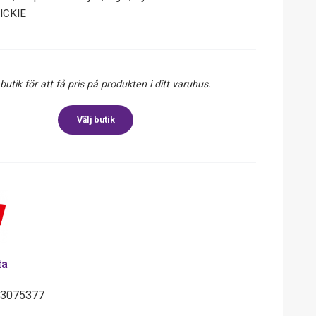
DICKIE
 butik för att få pris på produkten i ditt varuhus.
Välj butik
ta
33075377