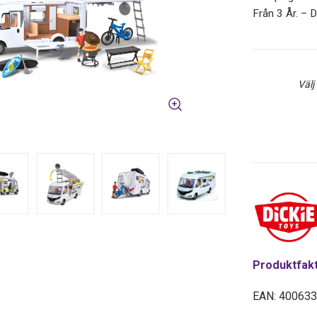
Från 3 År. – 
Välj
Produktfak
EAN: 40063