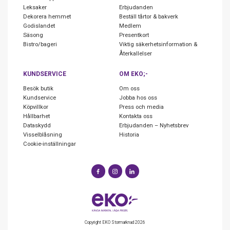
Leksaker
Erbjudanden
Dekorera hemmet
Beställ tårtor & bakverk
Godislandet
Medlem
Säsong
Presentkort
Bistro/bageri
Viktig säkerhetsinformation &
Återkallelser
KUNDSERVICE
OM EKO;-
Besök butik
Om oss
Kundservice
Jobba hos oss
Köpvillkor
Press och media
Hållbarhet
Kontakta oss
Dataskydd
Erbjudanden – Nyhetsbrev
Visselblåsning
Historia
Cookie-inställningar
Copyright EKO Stormarknad 2026