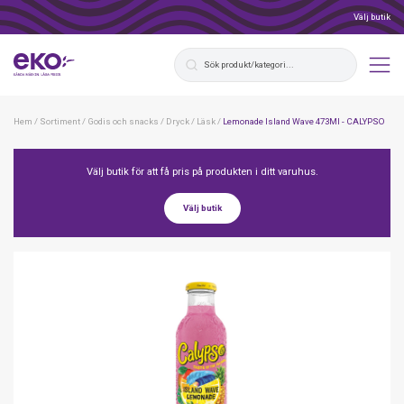
Välj butik
Hem
/
Sortiment
/
Godis och snacks
/
Dryck
/
Läsk
/
Lemonade Island Wave 473Ml - CALYPSO
Välj butik för att få pris på produkten i ditt varuhus.
Välj butik