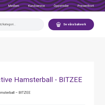
Medlem
Kundservice
Öppettider
Presentkort
Se våra bakverk
ctive Hamsterball - BITZEE
amsterball – BITZEE