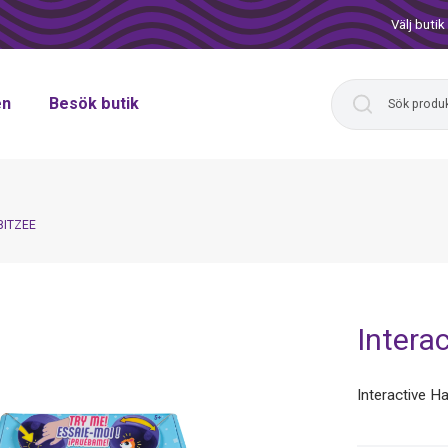
Välj butik
en
Besök butik
 BITZEE
Intera
Interactive H