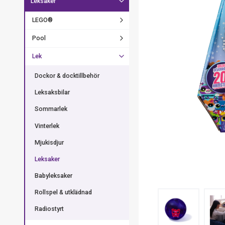
Leksaker
LEGO®
Pool
Lek
Dockor & docktillbehör
Leksaksbilar
Sommarlek
Vinterlek
Mjukisdjur
Leksaker
Babyleksaker
Rollspel & utklädnad
Radiostyrt